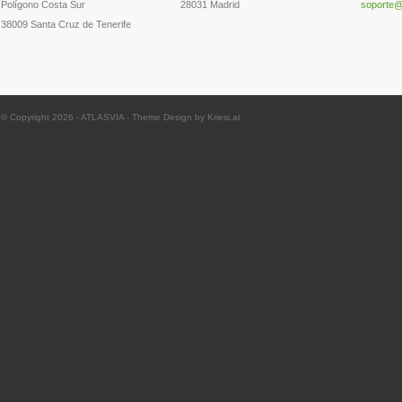
Polígono Costa Sur
28031 Madrid
soporte@
38009 Santa Cruz de Tenerife
© Copyright 2026 -
ATLASVIA
-
Theme Design by Kriesi.at