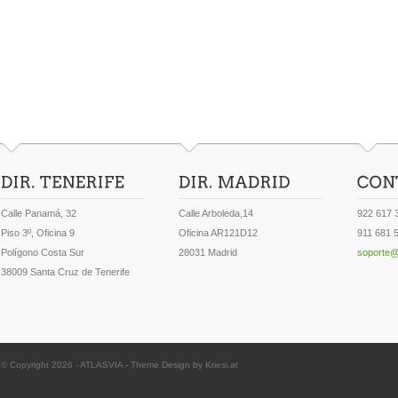
Calle Panamá, 32
Calle Arboleda,14
922 617 
Piso 3º, Oficina 9
Oficina AR121D12
911 681 
Polígono Costa Sur
28031 Madrid
soporte@
38009 Santa Cruz de Tenerife
© Copyright 2026 -
ATLASVIA
-
Theme Design by Kriesi.at