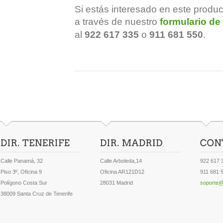
Si estás interesado en este produ
a través de nuestro
formulario de
al
922 617 335
o
911 681 550
.
Calle Panamá, 32
Calle Arboleda,14
922 617 
Piso 3º, Oficina 9
Oficina AR121D12
911 681 
Polígono Costa Sur
28031 Madrid
soporte@
38009 Santa Cruz de Tenerife