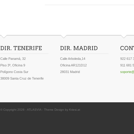
Calle Panamá, 32
Calle Arboleda,14
922 617 
Piso 3º, Oficina 9
Oficina AR121D12
911 681 
Polígono Costa Sur
28031 Madrid
soporte@
38009 Santa Cruz de Tenerife
© Copyright 2026 -
ATLASVIA
-
Theme Design by Kriesi.at