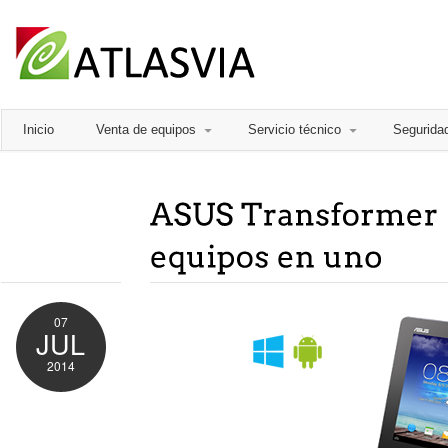
Inicio
Venta de equipos
Servicio técnico
Segurida
07
JUL
2014
Comments
Off