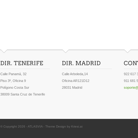
Calle Panamá, 32
Calle Arboleda,14
922 617 
Piso 3º, Oficina 9
Oficina AR121D12
911 681 
Polígono Costa Sur
28031 Madrid
soporte@
38009 Santa Cruz de Tenerife
© Copyright 2026 -
ATLASVIA
-
Theme Design by Kriesi.at