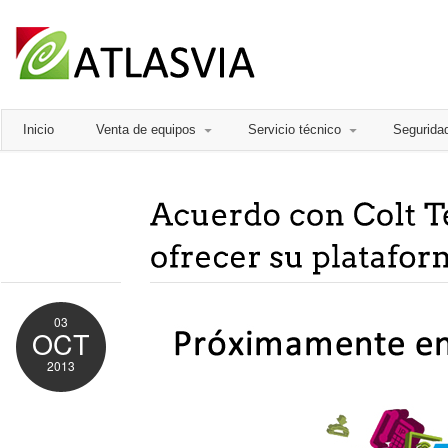
Inicio
Venta de equipos
Servicio técnico
Segurida
03
OCT
2013
Comments
Off