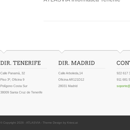
Calle Panamá, 32
Calle Arboleda,14
922 617 
Piso 3º, Oficina 9
Oficina AR121D12
911 681 
Polígono Costa Sur
28031 Madrid
soporte@
38009 Santa Cruz de Tenerife
© Copyright 2026 -
ATLASVIA
-
Theme Design by Kriesi.at