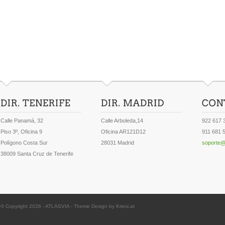
Calle Panamá, 32
Calle Arboleda,14
922 617 
Piso 3º, Oficina 9
Oficina AR121D12
911 681 
Polígono Costa Sur
28031 Madrid
soporte@
38009 Santa Cruz de Tenerife
© Copyright 2026 -
ATLASVIA
-
Theme Design by Kriesi.at