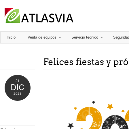
Inicio
Venta de equipos
Servicio técnico
Segurida
21
DIC
2023
Comments
Off