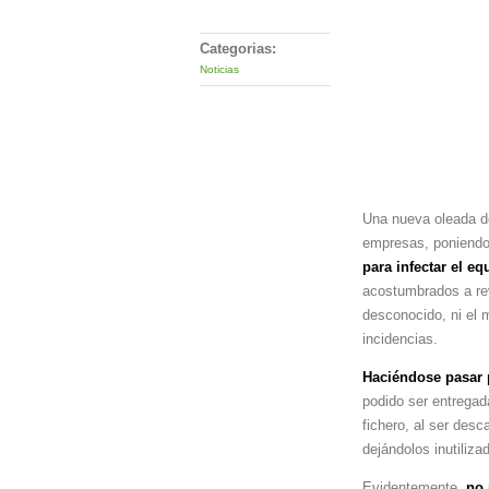
Categorias:
Noticias
Una nueva oleada d
empresas, poniendo 
para infectar el e
acostumbrados a rev
desconocido, ni el m
incidencias.
Haciéndose pasar 
podido ser entregada
fichero, al ser desc
dejándolos inutiliza
Evidentemente,
no 