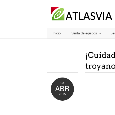
Inicio
Venta de equipos
Ser
08
ABR
2015
Comments
Off