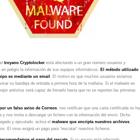
el
troyano Cryptolocker
está afectando a un gran número usuarios y
en peligro la información de sus equipos informáticos.
El método utilizado
quipo es mediante un email
. El motivo es que muchos usuarios estamos
isar su bandeja de entrada a primera hora de la mañana. Si el malware es
ejor antivirus será capaz de frenarlo hasta que no se reporten las primeras
por un falso aviso de Correos
, nos notifican que una carta certificada no ha
 y nos invita a descargar un fichero con la información del envío. Dicho
argado y ejecutado, activa el
malware que encripta nuestros archivos
,
dos. El virus exigirá un pago para “rescatar” nuestros ficheros.
recomendamos el pago del rescate
. Si su equipo está infectado,