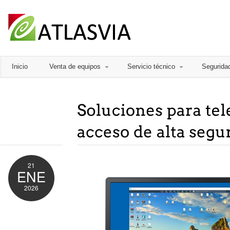
Inicio
Venta de equipos
Servicio técnico
Segurida
21
ENE
2026
Comments
Off