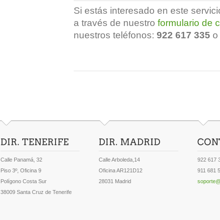
Si estás interesado en este servic
a través de nuestro
formulario de 
nuestros teléfonos:
922 617 335
Calle Panamá, 32
Calle Arboleda,14
922 617 
Piso 3º, Oficina 9
Oficina AR121D12
911 681 
Polígono Costa Sur
28031 Madrid
soporte@
38009 Santa Cruz de Tenerife